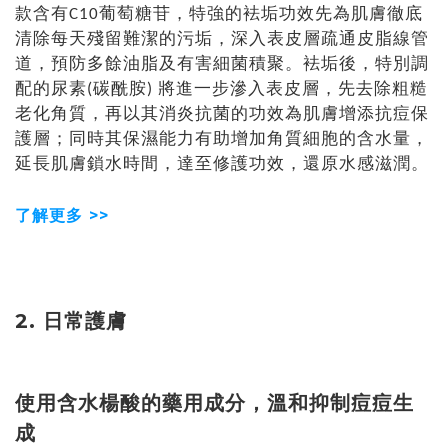
款含有C10葡萄糖苷，特強的袪垢功效先為肌膚徹底
清除每天殘留難潔的污垢，深入表皮層疏通皮脂線管
道，預防多餘油脂及有害細菌積聚。袪垢後，特別調
配的尿素(碳酰胺) 將進一步滲入表皮層，先去除粗糙
老化角質，再以其消炎抗菌的功效為肌膚增添抗痘保
護層；同時其保濕能力有助增加角質細胞的含水量，
延長肌膚鎖水時間，達至修護功效，還原水感滋潤。
了解更多 >>
2. 日常護膚
使用含水楊酸的藥用成分，溫和抑制痘痘生
成