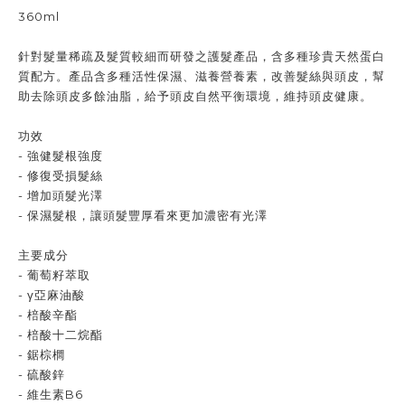
360ml
針對髮量稀疏及髮質較細而研發之護髮產品，含多種珍貴天然蛋白
質配方。產品含多種活性保濕、滋養營養素，改善髮絲與頭皮，幫
助去除頭皮多餘油脂，給予頭皮自然平衡環境，維持頭皮健康。
功效
- 強健髮根強度
- 修復受損髮絲
- 增加頭髮光澤
- 保濕髮根，讓頭髮豐厚看來更加濃密有光澤
主要成分
- 葡萄籽萃取
- γ亞麻油酸
- 棓酸辛酯
- 棓酸十二烷酯
- 鋸棕櫚
- 硫酸鋅
- 維生素B6