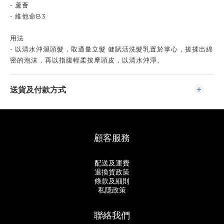
- 蘆薈
- 維他命B3
用法
- 以清水沖濕頭髮，取適量立髮 健賦活洗髮乳置於掌心，搓揉出綿
密的泡沫，再以指腹輕柔按摩頭皮，以清水沖淨。
送貨及付款方式
顧客服務
配送及運費
退換貨政策
條款及細則
私隱政策
聯絡我們