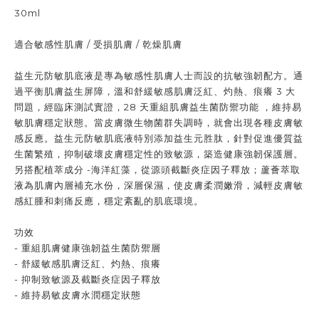
30ml
適合敏感性肌膚 / 受損肌膚 / 乾燥肌膚
益生元防敏肌底液是專為敏感性肌膚人士而設的抗敏強韌配方。通
過平衡肌膚益生屏障，溫和舒緩敏感肌膚泛紅、灼熱、痕癢 3 大
問題，經臨床測試實證，28 天重組肌膚益生菌防禦功能 ，維持易
敏肌膚穩定狀態。當皮膚微生物菌群失調時，就會出現各種皮膚敏
感反應。益生元防敏肌底液特別添加益生元胜肽，針對促進優質益
生菌繁殖，抑制破壞皮膚穩定性的致敏源，築造健康強韌保護層。
另搭配植萃成分 -海洋紅藻，從源頭截斷炎症因子釋放；蘆薈萃取
液為肌膚內層補充水份，深層保濕，使皮膚柔潤嫩滑，減輕皮膚敏
感紅腫和刺痛反應，穩定紊亂的肌底環境。
功效
- 重組肌膚健康強韌益生菌防禦層
- 舒緩敏感肌膚泛紅、灼熱、痕癢
- 抑制致敏源及截斷炎症因子釋放
- 維持易敏皮膚水潤穩定狀態