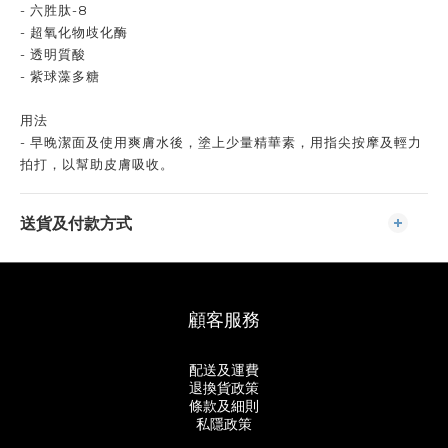
- 六胜肽-8
- 超氧化物歧化酶
- 透明質酸
- 紫球藻多糖
用法
- 早晚潔面及使用爽膚水後，塗上少量精華素，用指尖按摩及輕力
拍打，以幫助皮膚吸收。
送貨及付款方式
顧客服務
配送及運費
退換貨政策
條款及細則
私隱政策