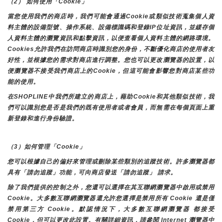
（2） 如何使用「Cookie」
當您使用我們的商店時，我們可能會通過Cookie或類似技術蒐集個人資
料主體的設備型號、操作系統、設備標識碼和登錄IP位址資訊，並緩存個
人資料主體的瀏覽資訊和點擊資訊，以便查看個人資料主體的網路環境。
Cookies允許我們在訪問商店時識別您的身份，不斷優化商店的使用者友
好性，並根據您的需求對商店進行調整。您也可以更改瀏覽器的設置，以
便瀏覽器不接受我們商店上的Cookie，但這可能會影響您對商店某些功
能的使用。
在SHOPLINE中我們所建立的商店上，藉助Cookie和其他類似技術，我
們可以識別您是否是我們的既有使用者或者會員，而無需在每個頁面上重
新登錄和進行身份驗證。
（3）如何管理「Cookie」
您可以根據自己的偏好來管理或刪除某些類別的追蹤技術。許多瀏覽器都
具有「請勿追蹤」功能，可向商店發送「請勿追蹤」 請求。
除了我們提供的控制之外，您還可以選擇在其互聯網瀏覽器中啟用或禁用
Cookie。大多數互聯網瀏覽器還允許您選擇是禁用所有 Cookie 還是僅
禁用第三方 Cookie。默認情況下，大多數互聯網瀏覽器 都接受 
Cookie，但可以更改此設置。有關詳細資訊，請參閱 Internet 瀏覽器中