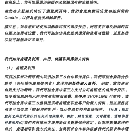
在商店上，您可以通過清除緩存來刪除現有的追蹤技術。
當您在未登錄的情況下瀏覽網頁時，我們會蒐集實現流覽功能所需的
Cookie，以便為您提供相關服務。
請注意，如果您拒絕使用或刪除現有的追蹤技術，則需要在每次訪問時親
自更改使用者設置，我們可能無法為您提供優質的使用者體驗，並且某些
功能可能無法正常運行。
我們如何處理及利用、共用、轉讓和揭露個人資料
（1） 處理及利用
商店的某些功能可能由我們的第三方合作夥伴提供，我們可能會委託合作
夥伴（包括技術服務提供者）處理您的
某些個人資料
。 例如，當您使用
自動支付功能時，我們可能會要求第三方支付公司處理您的信用卡資訊，
以便按照您的指示向您收取相關服務費; 當
使用 
SHOPLINE 付款時，我
們可能會要求第三方服務提供者處理您和您客戶的個人資料，這些服務提
供者可以促進「瞭解您的客戶」以及交易監控和風險管理。 
 [注意：添加
您與之共用此資訊的任何其他供應商。例如，銷售管道、支付閘道、運輸和履
我們將與第三方服務提供者簽署保密協定，以管理數據處理的
行應用程式]
目的、處理期限和雙方的責任，並將要求合作夥伴根據我們的要求和本隱