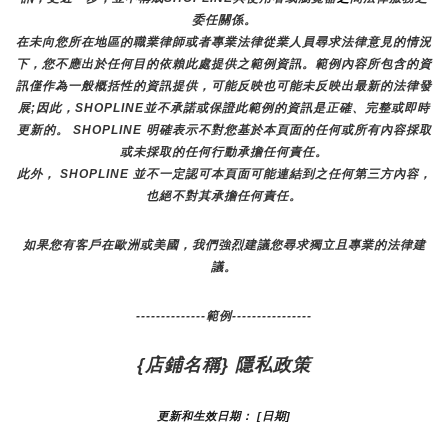
委任關係。
在未向您所在地區的職業律師或者專業法律從業人員尋求法律意見的情況
下，您不應出於任何目的依賴此處提供之範例資訊。範例內容所包含的資
訊僅作為一般概括性的資訊提供，可能反映也可能未反映出最新的法律發
展;因此，SHOPLINE並不承諾或保證此範例的資訊是正確、完整或即時
更新的。 SHOPLINE 明確表示不對您基於本頁面的任何或所有內容採取
或未採取的任何行動承擔任何責任。
此外， SHOPLINE 並不一定認可本頁面可能連結到之任何第三方內容，
也絕不對其承擔任何責任。
如果您有客戶在歐洲或美國，我們強烈建議您尋求獨立且專業的法律建
議。
--------------範例----------------
{店鋪名稱} 隱私政策
更新和生效日期： [日期]