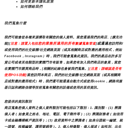
如何更新本隱私政策
如何聯絡我們
我們蒐集什麼
我們可能會從各種來源獲取有關您的個人資料。當您通過我們的商店、[擴充功
您的業務所適用的所有
或通過
能][
注意：請置入包括
數據蒐集管道
]
您訪問和/
或使用我們的社交媒體/社交網路頁面（或其相關商店或對應的應用程式，例如
Facebook，Instagram）時，我們可能會蒐集此資訊。我們的產品在許多百
貨公司或者其他類型的實體門市有販售，如果您有加入我們商店的會員，當您
在實體門市購買商品時，[相關的紀錄也會被我們蒐集。]
[注意：請確認是否有
使用POS功能]
當您訪問本商店，我們的社交媒體/社交網路頁面（或其相關商
店或對應的應用程式）時，我們還可能通過自動方式或使用cookie，網路伺服
器日誌和網路信標等技術蒐集有關您的設備或使用的某些資訊。
您提供的資訊類別
商店蒐集您個人資料之個人資料類別可能包括以下類別：1. 識別類 - (1) 辨識
個人者 ( 如會員之姓名、地址、電話、電子郵件等 )；(2) 辨識財務者 ( 如信用
卡或金融機構帳戶資訊等 )；(3) 政府資料中之辨識者 ( 如身分證統一編號、統
一證號、稅籍編號、護照號碼等 )。2. 個人特徵類 - 個人描述 ( 如性別、出生