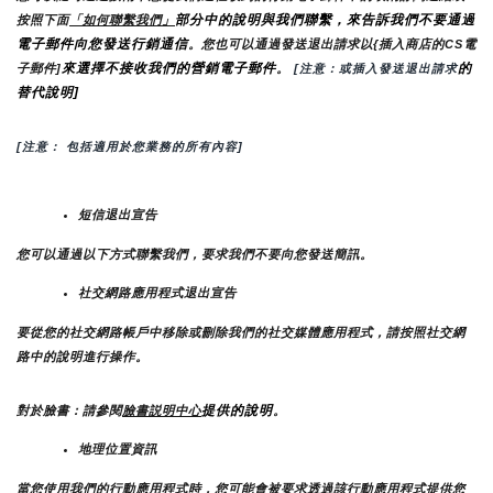
部分中的說明與我們聯繫，來告訴我們不要通過
按照下面
「如何聯繫我們」
電子郵件向您發送行銷通信
。您也可以通過發送退出請求以{插入商店的CS電
來選擇不接收我們的營銷電子郵件
的
子郵件]
。
 [注意：或插入發送退出請求
替代說明]
[注意： 包括適用於您業務的所有內容]
短信退出宣告
您可以通過以下方式聯繫我們，要求我們不要向您發送簡訊。
社交網路應用程式退出宣告
要從您的社交網路帳戶中移除或刪除我們的社交媒體應用程式，請按照社交網
路中的說明進行操作。
提供的說明
對於臉書：請參閱
臉書説明中心
。
地理位置資訊
當您使用我們的行動應用程式時，您可能會被要求透過該行動應用程式提供您