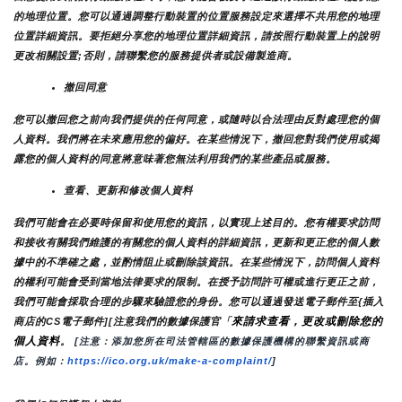
的地理位置。您可以通過調整行動裝置的位置服務設定來選擇不共用您的地理
位置詳細資訊。要拒絕分享您的地理位置詳細資訊，請按照行動裝置上的說明
更改相關設置;否則，請聯繫您的服務提供者或設備製造商。
撤回同意
您可以撤回您之前向我們提供的任何同意，或隨時以合法理由反對處理您的個
人資料。我們將在未來應用您的偏好。在某些情況下，撤回您對我們使用或揭
露您的個人資料的同意將意味著您無法利用我們的某些產品或服務。
查看、更新和修改個人資料
我們可能會在必要時保留和使用您的資訊，以實現上述目的。您有權要求訪問
和接收有關我們維護的有關您的個人資料的詳細資訊，更新和更正您的個人數
據中的不準確之處，並酌情阻止或刪除該資訊。在某些情況下，訪問個人資料
的權利可能會受到當地法律要求的限制。在授予訪問許可權或進行更正之前，
我們可能會採取合理的步驟來驗證您的身份。您可以通過發送電子郵件至{插入
來請求查看，更改或刪除您的
商店的CS電子郵件][注意我們的數據保護官「
個人資料
。
 [注意：添加您所在司法管轄區的數據保護機構的聯繫資訊或商
店。例如：
https://ico.org.uk/make-a-complaint/
]