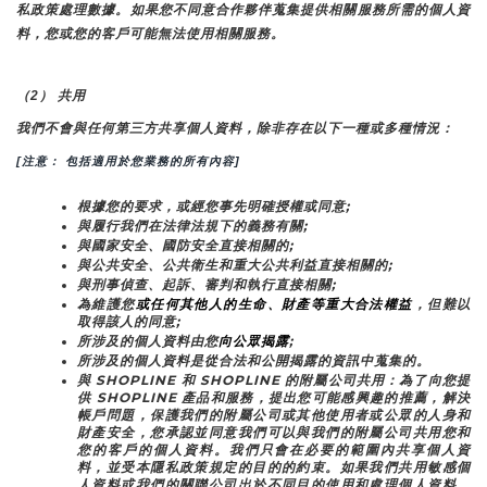
私政策處理數據。如果您不同意合作夥伴蒐集提供相關服務所需的個人資
料，您或您的客戶可能無法使用相關服務。
（2） 共用
我們不會與任何第三方共享個人資料，除非存在以下一種或多種情況：
[注意： 包括適用於您業務的所有內容]
根據您的要求，或經您事先明確授權或同意;
與履行我們在法律法規下的義務有關;
與國家安全、國防安全直接相關的;
與公共安全、公共衛生和重大公共利益直接相關的;
與刑事偵查、起訴、審判和執行直接相關;
為維護您
或任何其他人的生命、財產等重大合法權益
，但難以
取得該人的同意;
所涉及的個人資料由您
向公眾揭露
;
所涉及的個人資料是從合法和公開揭露的資訊中蒐集的。
與 SHOPLINE 和 SHOPLINE 的附屬公司共用：為了向您提
供 SHOPLINE 產品和服務，提出您可能感興趣的推薦，解決
帳戶問題，保護我們的附屬公司或其他使用者或公眾的人身和
財產安全，您承認並同意我們可以與我們的附屬公司共用您和
您的客戶的個人資料。我們只會在必要的範圍內共享個人資
料，並受本隱私政策規定的目的的約束。如果我們共用敏感個
人資料或我們的關聯公司出於不同目的使用和處理個人資料，