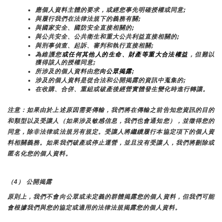
應個人資料主體的要求，或經您事先明確授權或同意;
與履行我們在法律法規下的義務有關;
與國家安全、國防安全直接相關的;
與公共安全、公共衛生和重大公共利益直接相關的;
與刑事偵查、起訴、審判和執行直接相關;
為維護您
或任何其他人的生命、財產等重大合法權益
，但難以
獲得該人的授權同意;
所涉及的個人資料由您
向公眾揭露
;
涉及的個人資料是從合法和公開揭露的資訊中蒐集的;
在收購、合併、重組或破產後經營實體發生變化時進行轉讓。
注意：如果由於上述原因需要傳輸，我們將在傳輸之前告知您資訊的目的
和類型以及受讓人（如果涉及敏感信息，我們也會通知您），並徵得您的
同意，除非法律或法規另有規定。受讓人將繼續履行本協定項下的個人資
料相關義務。如果我們破產或停止運營，並且沒有受讓人，我們將刪除或
匿名化您的個人資料。
（4） 公開揭露
原則上，我們不會向公眾或未定義的群體揭露您的個人資料，但我們可能
會根據我們與您的協定或適用的法律法規揭露您的個人資料。