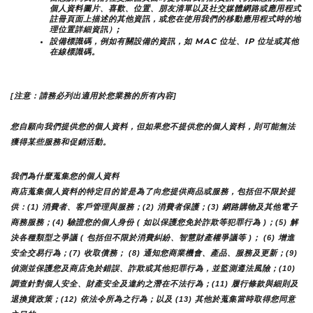
個人資料圖片、喜歡、位置、朋友清單以及社交媒體網路或應用程式
註冊頁面上描述的其他資訊，或您在使用我們的移動應用程式時的地
理位置詳細資訊）;
設備標識碼，例如有關設備的資訊，如 MAC 位址、IP 位址或其他
在線標識碼。
[注意：請務必列出適用於您業務的所有內容]
您自願向我們提供您的個人資料，但如果您不提供您的個人資料，則可能無法
獲得某些服務和促銷活動。
我們為什麼蒐集您的個人資料
商店蒐集個人資料的特定目的皆是為了向您提供商品或服務，包括但不限於提
供：(1) 消費者、客戶管理與服務；(2) 消費者保護；(3) 網路購物及其他電子
商務服務；(4) 驗證您的個人身份 ( 如以保護您免於詐欺等犯罪行為 )；(5) 解
決各種類型之爭議 ( 包括但不限於消費糾紛、智慧財產權爭議等 )； (6) 增進
安全交易行為；(7) 收取債務； (8) 通知您商業機會、產品、服務及更新；(9) 
偵測並保護您及商店免於錯誤、詐欺或其他犯罪行為，並監測遵法風險；(10) 
調查針對個人安全、財產安全及違約之潛在不法行為；(11) 履行條款與細則及
退換貨政策；(12) 依法令所為之行為；以及 (13) 其他於蒐集當時取得您同意