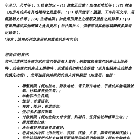
年月日、尺寸等 )。3.社會情況 – (1) 住家及設施 ( 如住所地址等 )；(2) 財產
（如所有或具有其他權利之動產等）；(3) 移民情形 ( 護照、工作許可文件、居
留證明文件等 )；(4) 生活格調 ( 如使用消費品之種類及服務之細節等 )；(5) 
慈善機構或其他團體之會員資格 ( 如社團法人、俱樂部或其他志願團體參與者
紀錄等 )。
[注意：請務必列出適用於您業務的所有內容]
您提供的資訊
您可以選擇以多種方式向我們提供個人資料，例如當您在我們的商店上註冊
時
，或在我們的商店上購物時，或通過我們的社交媒體（或其相關商店或對應
的擴充功能）。您可能提供給我們的個人資料類型（如適用）包括：
聯繫資訊（例如姓名、郵政地址、電子郵件地址、手機或其他電話號
碼、行動服務提供者）;
年齡和出生日期;
性別，首選語言;
種族，性別，首選語言;
使用者名稱和密碼
付款資訊（例如您的支付卡號、到期日、送貨位址和帳單位址）;
購買歷史記錄;
產品偏好和溝通管道偏好;
您提供的內容（例如照片、視頻、評論、文章、調查回復和評論）;
當您訪問我們的社交媒體頁面時提供給我們的資訊（例如您的姓名、