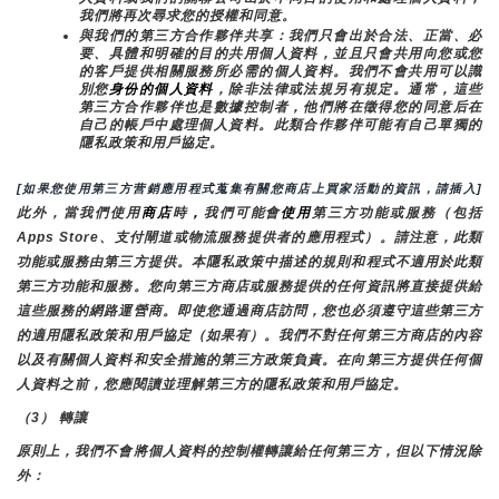
我們將再次尋求您的授權和同意。
與我們的第三方合作夥伴共享：我們只會出於合法、正當、必
要、具體和明確的目的共用個人資料，並且只會共用向您或您
的客戶提供相關服務所必需的個人資料。我們不會共用可以識
別您
身份的個人資料
，除非法律或法規另有規定。通常，這些
第三方合作夥伴也是數據控制者，他們將在徵得您的同意后在
自己的帳戶中處理個人資料。此類合作夥伴可能有自己單獨的
隱私政策和用戶協定。
[如果您使用第三方营銷應用程式蒐集有關您商店上買家活動的資訊，請插入]
此外，當我們使用
商店
時
，
我們可能會
使用
第三方功能或服務（包括
Apps Store、支付閘道或物流服務提供者的應用程式）。請注意，此類
功能或服務由第三方提供。本隱私政策中描述的規則和程式不適用於此類
第三方功能和服務。您向第三方商店或服務提供的任何資訊將直接提供給
這些服務的網路運營商。即使您通過商店訪問，您也必須遵守這些第三方
的適用隱私政策和用戶協定（如果有）。我們不對任何第三方商店的內容
以及有關個人資料和安全措施的第三方政策負責。在向第三方提供任何個
人資料之前，您應閱讀並理解第三方的隱私政策和用戶協定。
（3） 轉讓
原則上，我們不會將個人資料的控制權轉讓給任何第三方，但以下情況除
外：