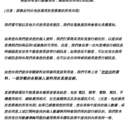
務提供者進行數據清理，鏈接或合併我們的記錄。
[注意：請務必列出包括適用於您業務的所有內容]
我們還可能以其他方式使用這些資訊，我們在蒐集資訊時會發出具體通知。
如果您向我們提供您的個人資料，我們打算將其用於直接行銷目的，以提供或
宣傳我們的商品和/或服務的可用性。但是，我們會在第一次向您傳送行銷訊息
時確認您並沒有不願意接受該等行銷訊息；如果您並不願意，可以在首次接受
行銷訊息時向我們表達您的意願，也可以在任何時候拒絕再接受行銷訊息。
「
的資
如您向我們提供有關資料並明確同意該等用途，我們可將上述
您提供
料」一節所載的各類個人資料用於直接促銷。
直接營銷通訊可能透過各種渠道發送給您，包括 電話、郵寄、電郵、簡訊、手
機應用程式、網路應用程式、社交媒體商店及其他通訊方式。 [注意：包括適用
於您業務的所有內容] 如果已經徵得您的同意，您在表格中提供的個人數據，或
您在同意上述訂閱時提供的個人數據將同時被我們用於該行銷目的。我們對本
段所述任何數據傳輸問題的處理將與本隱私政策中提供的內容保持一致。