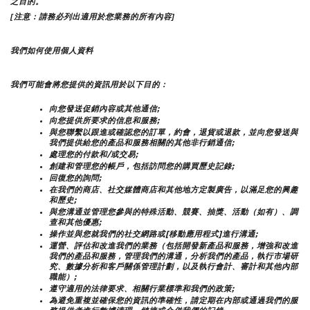
之目的。
[注意：請務必列出適用於您業務的所有內容]
我們如何使用個人資料
我們可能會將您提供的資訊用於以下目的：
向您發送促銷內容或其他通信;
向您提供所要求的信息和服務;
與您聯繫以跟進或確認您的訂單，約會，退貨或退款，並向您發送與
我們提供給您的產品和服務相關的其他非行銷通信;
處理您的付款和/或交易;
創建和管理您的帳戶，包括訪問您的購買歷史記錄;
回復您的詢問;
在我們的商店、社交媒體商店和其他地方定製廣告，以滿足您的興趣
和歷史;
與您溝通並管理您參與的特殊活動、競賽、抽獎、活動（如有）、調
查和其他優惠;
操作並與您就我們的社交網路或[移動應用程式]進行溝通;
運營、評估和改進我們的業務（包括開發新產品和服務，增強和改進
我們的產品和服務，管理我們的溝通，分析我們的產品，執行市場研
究、數據分析和客戶關係管理計劃，以及執行會計、審計和其他內部
職能）;
遵守適用的法律要求、相關行業標準和我們的政策;
為避免重複並確保您的資訊的準確性，請定期在內部或通過我們的服